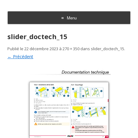
TechniDoc
Votre spécialiste en communication technique
Menu
Aller au contenu
slider_doctech_15
Publié le
22 décembre 2023
à
270 × 350
dans
slider_doctech_15
.
← Précédent