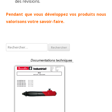
des révisions.
Pendant que vous développez vos produits nous
valorisons votre savoir-faire.
R
e
c
h
e
r
c
h
e
r