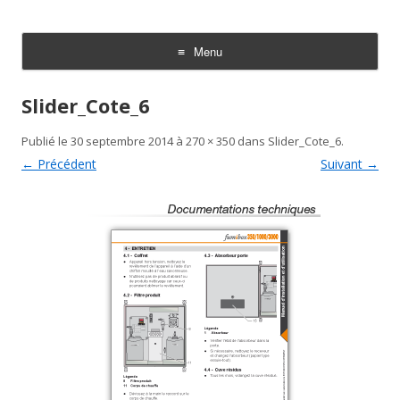
TechniDoc
Votre spécialiste en communication technique
Menu
Aller au contenu
Slider_Cote_6
Publié le
30 septembre 2014
à
270 × 350
dans
Slider_Cote_6
.
← Précédent
Suivant →