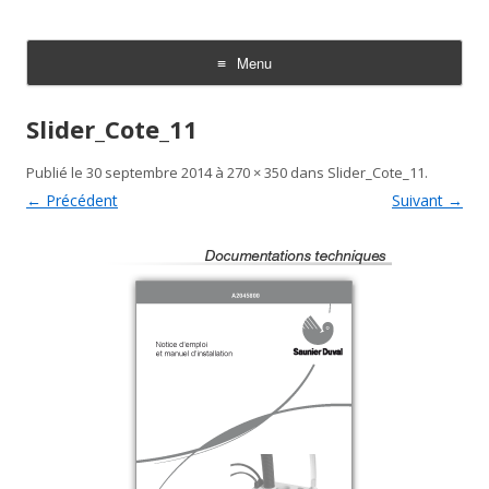
TechniDoc
Votre spécialiste en communication technique
Menu
Aller au contenu
Slider_Cote_11
Publié le
30 septembre 2014
à
270 × 350
dans
Slider_Cote_11
.
← Précédent
Suivant →